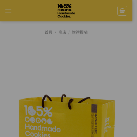
Skip
to
content
首頁
/
商店
/
贈禮提袋