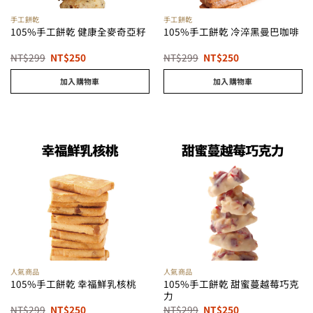
手工餅乾
手工餅乾
105%手工餅乾 健康全麥奇亞籽
105%手工餅乾 冷淬黑曼巴咖啡
原
目
原
目
NT$
299
NT$
250
NT$
299
NT$
250
始
前
始
前
價
價
價
價
加入購物車
加入購物車
格：
格：
格：
格：
NT$299。
NT$250。
NT$299。
NT$250。
人氣商品
人氣商品
105%手工餅乾 甜蜜蔓越莓巧克
105%手工餅乾 幸福鮮乳核桃
力
原
目
原
目
NT$
299
NT$
250
NT$
299
NT$
250