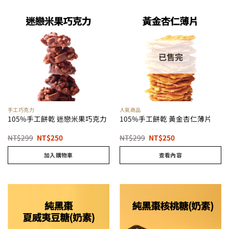
已售完
手工巧克力
人氣商品
105%手工餅乾 迷戀米果巧克力
105%手工餅乾 黃金杏仁薄片
原
目
原
目
NT$
299
NT$
250
NT$
299
NT$
250
始
前
始
前
價
價
價
價
加入購物車
查看內容
格：
格：
格：
格：
NT$299。
NT$250。
NT$299。
NT$250。