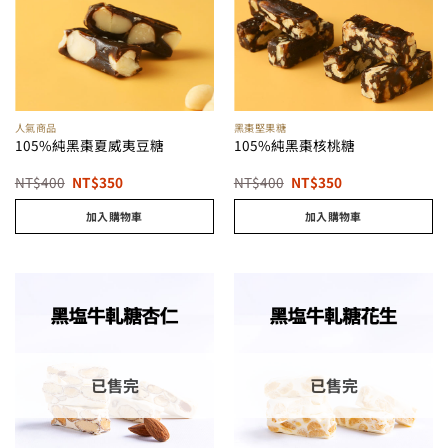
人氣商品
黑棗堅果糖
105%純黑棗夏威夷豆糖
105%純黑棗核桃糖
原
目
原
目
NT$
400
NT$
350
NT$
400
NT$
350
始
前
始
前
價
價
價
價
加入購物車
加入購物車
格：
格：
格：
格：
NT$400。
NT$350。
NT$400。
NT$350。
已售完
已售完