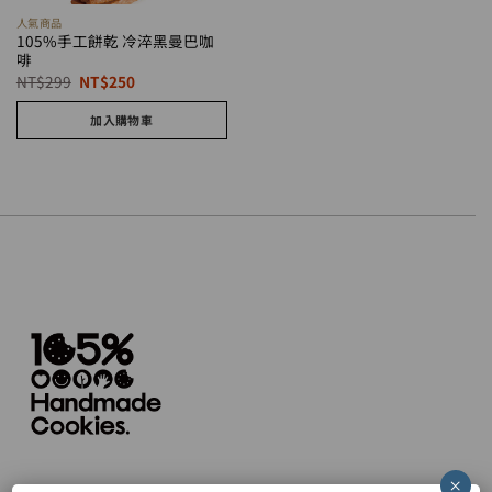
人氣商品
105%手工餅乾 冷淬黑曼巴咖
啡
原
目
NT$
299
NT$
250
始
前
價
價
加入購物車
格：
格：
NT$299。
NT$250。
×