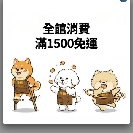
105%Cookies手工餅乾
#幸福在烘焙 #心裡慢慢傳
真誠手作 純粹又營養
香脆爽口 樸實而平凡
沒有別的 吃了你就懂
多一份用心 經典傳承
只願給你 幸福的味道
聯絡資訊
樂享食品行
統一編號 95147686
電話: 02-2986-0399
傳真: 02-2989-8871