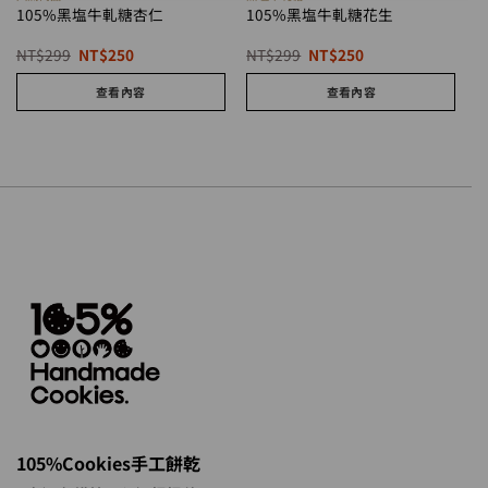
105%黑塩牛軋糖杏仁
105%黑塩牛軋糖花生
原
目
原
目
NT$
299
NT$
250
NT$
299
NT$
250
始
前
始
前
價
價
價
價
查看內容
查看內容
格：
格：
格：
格：
NT$299。
NT$250。
NT$299。
NT$250。
105%Cookies手工餅乾