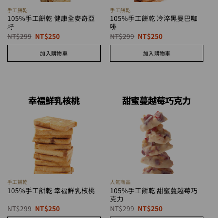
手工餅乾
手工餅乾
105%手工餅乾 健康全麥奇亞
105%手工餅乾 冷淬黑曼巴咖
籽
啡
原
目
原
目
NT$
299
NT$
250
NT$
299
NT$
250
始
前
始
前
價
價
價
價
加入購物車
加入購物車
格：
格：
格：
格：
NT$299。
NT$250。
NT$299。
NT$250。
手工餅乾
人氣商品
105%手工餅乾 甜蜜蔓越莓巧
105%手工餅乾 幸福鮮乳核桃
克力
原
目
原
目
NT$
299
NT$
250
NT$
299
NT$
250
始
前
始
前