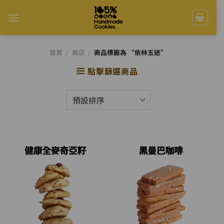
Skip
to
content
首頁
/
商店
/
商品標籤為 “依林五迷”
點擊篩選商品