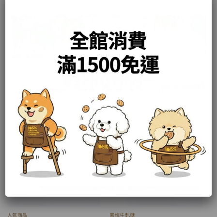
黑棗堅果糖
人氣商品
105%純黑棗夏威夷豆糖
105%純黑棗核桃糖
原
目
原
目
NT$
400
NT$
350
NT$
400
NT$
350
始
前
始
前
價
價
價
價
加入購物車
加入購物車
格：
格：
格：
格：
NT$400。
NT$350。
NT$400。
NT$350。
已售完
已售完
人氣商品
黑塩牛軋糖