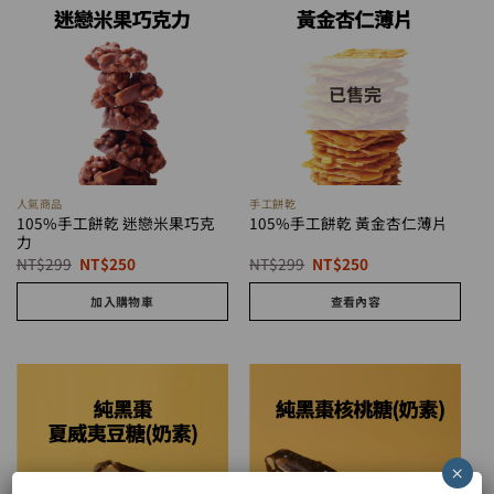
已售完
人氣商品
手工餅乾
105%手工餅乾 迷戀米果巧克
105%手工餅乾 黃金杏仁薄片
力
原
目
原
目
NT$
299
NT$
250
NT$
299
NT$
250
始
前
始
前
價
價
價
價
加入購物車
查看內容
格：
格：
格：
格：
NT$299。
NT$250。
NT$299。
NT$250。
×